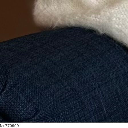
№ 770909