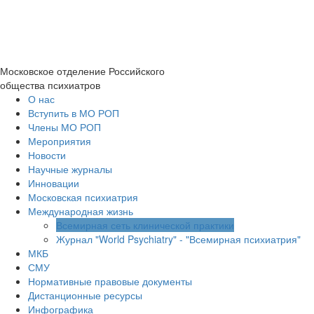
Московское отделение
Российского
общества психиатров
О нас
Вступить в МО РОП
Члены МО РОП
Мероприятия
Новости
Научные журналы
Инновации
Московская психиатрия
Международная жизнь
Всемирная сеть клинической практики
Журнал "World Psychiatry" - "Всемирная психиатрия"
МКБ
СМУ
Нормативные правовые документы
Дистанционные ресурсы
Инфографика