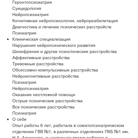
Геронтопсихиатрия
Суицидология
Нейропсихиатрия
Когнитивная нейропсихология, нейрореабилитация
Диагностика и лечение психических расстройств
Психиатрия
Клиническая специализация
Нарушения нейропсихического развития
Шизофрения и другие психотические расстройства
Аффективные расстройства
Тревожные расстройства
Обсессивно-компульсивные расстройства
Нейрокогнитивные расстройства
Психиатрия
Нейропсихиатрия
Оказание неотложной помощи
Острые психические расстройства
Все психические расстройства
Психиатрия
О себе
Опыт работы 6 лет, работала в соматопсихатрическом
отделении ГВВ №1, в различных отделениях ПКБ №1 им.
Н.А. Алексеева, в настоящее время работаю в