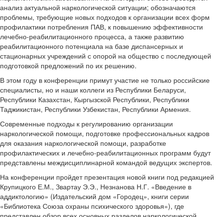
анализ актуальной наркологической ситуации; обозначаются
проблемы, требующие новых подходов к организации всех форм
профилактики потребления ПАВ, к повышению эффективности
лечебно-реабилитационного процесса, а также развитию
реабилитационного потенциала на базе диспансерных и
стационарных учреждений с опорой на общество с последующей
подготовкой предложений по их решению.
В этом году в конференции примут участие не только российские
специалисты, но и наши коллеги из Республики Беларуси,
Республики Казахстан, Кыргызской Республики, Республики
Таджикистан, Республики Узбекистан, Республики Армения.
Современные подходы к регулированию организации
наркологической помощи, подготовке профессиональных кадров
для оказания наркологической помощи, разработке
профилактических и лечебно-реабилитационных программ будут
представлены междисциплинарной командой ведущих экспертов.
На конференции пройдет презентация новой книги под редакцией
Крупицкого Е.М., Звартау Э.Э., Незнанова Н.Г. «Введение в
аддиктологию» (Издательский дом «Городец», книги серии
«Библиотека Союза охраны психического здоровья»), где
представлен обзор всех основных разделов наркологической